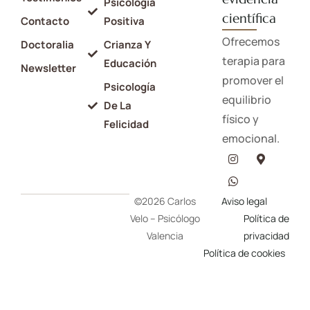
Psicología
científica
Contacto
Positiva
Ofrecemos
Doctoralia
Crianza Y
terapia para
Educación
Newsletter
promover el
Psicología
equilibrio
De La
físico y
Felicidad
emocional.
©2026 Carlos
Aviso legal
Velo – Psicólogo
Política de
Valencia
privacidad
Política de cookies