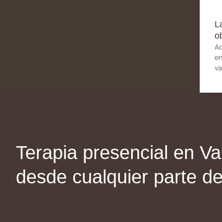
L
o
Aq
en
va
Terapia presencial en Val
desde cualquier parte d