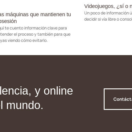
Videojuegos, ¿sí o 
Un poco de información út
as máquinas que mantienen tu
decidir si vía libre o conso
bsesión
uí te cuento información clave para
tender el proceso y también para que
yas viendo cómo evitarlo.
encia, y online
Contác
el mundo.