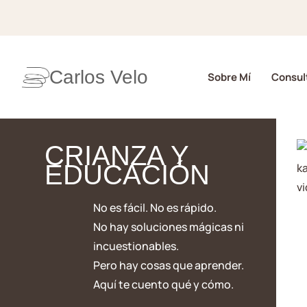
Carlos Velo
Sobre Mí
Consult
CRIANZA Y
EDUCACIÓN
No es fácil. No es rápido.
No hay soluciones mágicas ni
incuestionables.
Pero hay cosas que aprender.
Aquí te cuento qué y cómo.