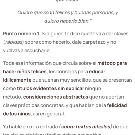
Quiero que sean felices y buenas personas, y
quiero
hacerlo bien
.”
Punto número 1
: Si alguien te dice que te va a dar claves
(
rápidas
) sobre cómo hacerlo, dale carpetazo y no
vuelvas a escucharle.
Toda esa información que circula sobre el
método para
hacer niños felices
, los consejos para
educar
idílicamente
que suenan muy sencillos, que se presentan
como
títulos evidentes sin explicar
ningún
método,
consideraciones abstractas
que no aportan
claves prácticas concretas, y que hablan de la
felicidad
de los niños
, así en general.
Ya hablé en otra entrada (
sobre textos difíciles
)
de que
las claves rápidas y fáciles deben ser motivo