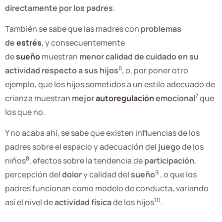
directamente por los padres
.
También se sabe que las madres con
problemas
de
estrés
, y consecuentemente
de
sueño
muestran
menor calidad de cuidado en su
6
actividad respecto a sus hijos
, o, por poner otro
ejemplo, que los hijos sometidos a un estilo adecuado de
7
crianza muestran
mejor
autoregulación
emocional
que
los que no.
Y no acaba ahí, se sabe que existen influencias de los
padres sobre el espacio y adecuación del
juego
de los
8
niños
, efectos sobre la tendencia de
participación
,
9
percepción del
dolor
y calidad del
sueño
, o que los
padres funcionan como modelo de conducta, variando
10
así el nivel de
actividad física
de los hijos
.