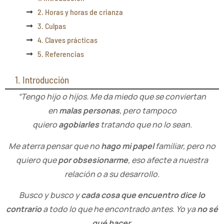
2. Horas y horas de crianza
3. Culpas
4. Claves prácticas
5. Referencias
1. Introducción
“Tengo hijo o hijos. Me da miedo que se conviertan
en
malas personas
, pero tampoco
quiero
agobiarles
tratando que no lo sean.
Me aterra pensar que no
hago mi papel
familiar, pero no
quiero que
por obsesionarme
, eso afecte a nuestra
relación o a su desarrollo.
Busco y busco y
cada cosa que encuentro dice lo
contrario
a todo lo que he encontrado antes. Yo ya
no sé
qué hacer
.