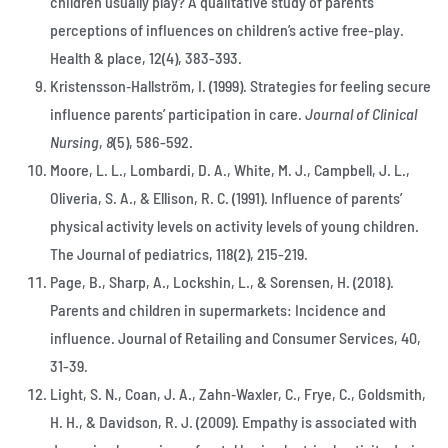
children usually play? A qualitative study of parents’
perceptions of influences on children’s active free-play.
Health & place, 12(4), 383-393.
Kristensson‐Hallström, I. (1999). Strategies for feeling secure
influence parents’ participation in care.
Journal of Clinical
Nursing
,
8
(5), 586-592.
Moore, L. L., Lombardi, D. A., White, M. J., Campbell, J. L.,
Oliveria, S. A., & Ellison, R. C. (1991). Influence of parents’
physical activity levels on activity levels of young children.
The Journal of pediatrics, 118(2), 215-219.
Page, B., Sharp, A., Lockshin, L., & Sorensen, H. (2018).
Parents and children in supermarkets: Incidence and
influence. Journal of Retailing and Consumer Services, 40,
31-39.
Light, S. N., Coan, J. A., Zahn‐Waxler, C., Frye, C., Goldsmith,
H. H., & Davidson, R. J. (2009). Empathy is associated with