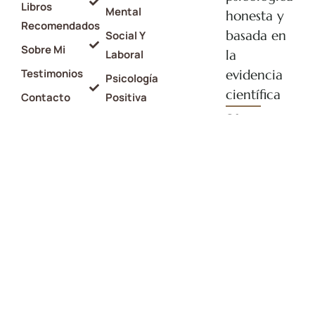
Libros
Mental
honesta y
Recomendados
basada en
Social Y
Sobre Mi
la
Laboral
Testimonios
evidencia
Psicología
científica
Contacto
Positiva
Ofrecemos
Doctoralia
Crianza Y
terapia para
Educación
Newsletter
promover el
Psicología
equilibrio
De La
físico y
Felicidad
emocional.
©2026 Carlos
Aviso legal
Velo – Psicólogo
Política de