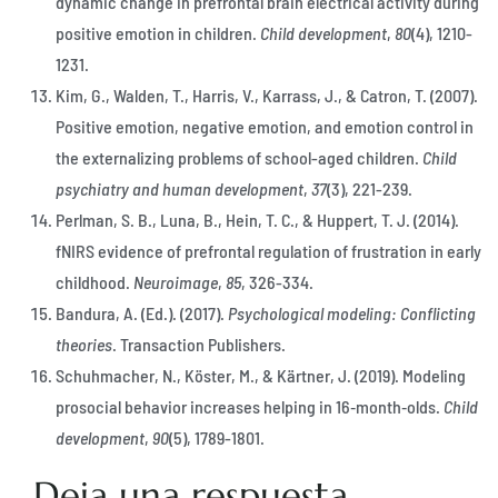
dynamic change in prefrontal brain electrical activity during
positive emotion in children.
Child development
,
80
(4), 1210-
1231.
Kim, G., Walden, T., Harris, V., Karrass, J., & Catron, T. (2007).
Positive emotion, negative emotion, and emotion control in
the externalizing problems of school-aged children.
Child
psychiatry and human development
,
37
(3), 221-239.
Perlman, S. B., Luna, B., Hein, T. C., & Huppert, T. J. (2014).
fNIRS evidence of prefrontal regulation of frustration in early
childhood.
Neuroimage
,
85
, 326-334.
Bandura, A. (Ed.). (2017).
Psychological modeling: Conflicting
theories
. Transaction Publishers.
Schuhmacher, N., Köster, M., & Kärtner, J. (2019). Modeling
prosocial behavior increases helping in 16‐month‐olds.
Child
development
,
90
(5), 1789-1801.
Deja una respuesta