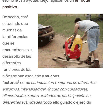
eso no le va a ayudar. Mejor aplicamos un
enfoque
positivo
.
De hecho, está
estudiado que
muchas de
las
diferencias
que se
encuentran
en el
desarrollo de las
diferentes
funciones de los
niños se han asociado a
muchos
5
factores
como
estimulación temprana en diferentes
entornos, intensidad del vínculo con cuidadores,
alimentación u oportunidades de participación en
diferentes actividades
,
todo ello guiado o ejercido