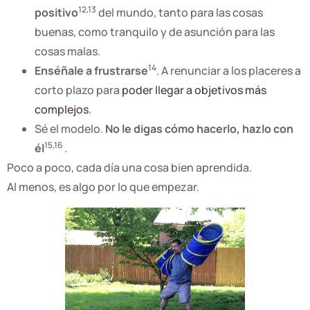
12,13
positivo
del mundo, tanto para las cosas
buenas, como tranquilo y de asunción para las
cosas malas.
14
Enséñale a frustrarse
. A renunciar a los placeres a
corto plazo para
poder llegar a objetivos más
complejos
.
Sé el modelo.
No le digas cómo hacerlo, hazlo con
15,16
él
.
Poco a poco, cada día una cosa bien aprendida.
Al menos, es algo por lo que empezar.