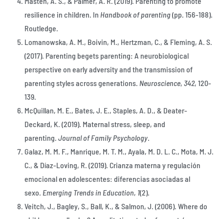
Masten, A. S., & Palmer, A. R. (2019). Parenting to promote
resilience in children. In
Handbook of parenting
(pp. 156-188).
Routledge.
Lomanowska, A. M., Boivin, M., Hertzman, C., & Fleming, A. S.
(2017). Parenting begets parenting: A neurobiological
perspective on early adversity and the transmission of
parenting styles across generations.
Neuroscience
,
342
, 120-
139.
McQuillan, M. E., Bates, J. E., Staples, A. D., & Deater-
Deckard, K. (2019). Maternal stress, sleep, and
parenting.
Journal of Family Psychology
.
Galaz, M. M. F., Manrique, M. T. M., Ayala, M. D. L. C., Mota, M. J.
C., & Díaz-Loving, R. (2019). Crianza materna y regulación
emocional en adolescentes: diferencias asociadas al
sexo.
Emerging Trends in Education
,
1
(2).
Veitch, J., Bagley, S., Ball, K., & Salmon, J. (2006). Where do