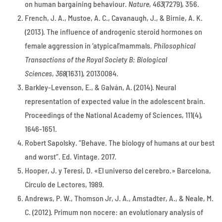
on human bargaining behaviour.
Nature
,
463
(7279), 356.
French, J. A., Mustoe, A. C., Cavanaugh, J., & Birnie, A. K.
(2013). The influence of androgenic steroid hormones on
female aggression in ‘atypical’mammals.
Philosophical
Transactions of the Royal Society B: Biological
Sciences
,
368
(1631), 20130084.
Barkley-Levenson, E., & Galván, A. (2014). Neural
representation of expected value in the adolescent brain.
Proceedings of the National Academy of Sciences, 111(4),
1646-1651.
Robert Sapolsky. “Behave. The biology of humans at our best
and worst”. Ed. Vintage. 2017.
Hooper, J. y Teresi, D. «El universo del cerebro.» Barcelona,
Círculo de Lectores, 1989.
Andrews, P. W., Thomson Jr, J. A., Amstadter, A., & Neale, M.
C. (2012). Primum non nocere: an evolutionary analysis of