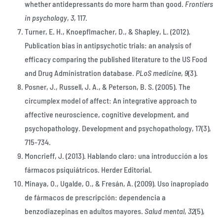
whether antidepressants do more harm than good.
Frontiers
in psychology
,
3
, 117.
Turner, E. H., Knoepflmacher, D., & Shapley, L. (2012).
Publication bias in antipsychotic trials: an analysis of
efficacy comparing the published literature to the US Food
and Drug Administration database.
PLoS medicine
,
9
(3).
Posner, J., Russell, J. A., & Peterson, B. S. (2005). The
circumplex model of affect: An integrative approach to
affective neuroscience, cognitive development, and
psychopathology. Development and psychopathology, 17(3),
715-734.
Moncrieff, J. (2013). Hablando claro: una introducción a los
fármacos psiquiátricos. Herder Editorial.
Minaya, O., Ugalde, O., & Fresán, A. (2009). Uso inapropiado
de fármacos de prescripción: dependencia a
benzodiazepinas en adultos mayores.
Salud mental
,
32
(5),