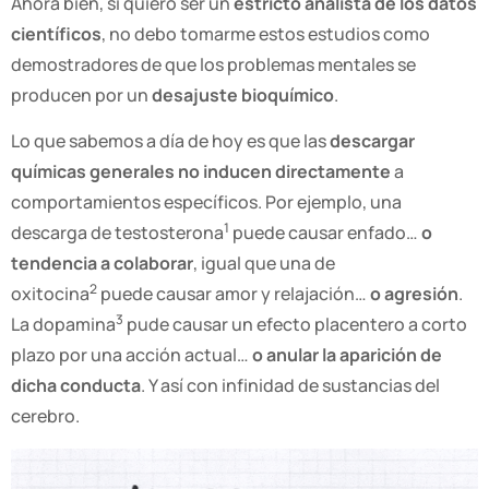
Ahora bien, si quiero ser un
estricto analista de los datos
científicos
, no debo tomarme estos estudios como
demostradores de que los problemas mentales se
producen por un
desajuste bioquímico
.
Lo que sabemos a día de hoy es que las
descargar
químicas generales no inducen directamente
a
comportamientos específicos. Por ejemplo, una
1
descarga de testosterona
puede causar enfado…
o
tendencia a colaborar
, igual que una de
2
oxitocina
puede causar amor y relajación…
o agresión
.
3
La dopamina
pude causar un efecto placentero a corto
plazo por una acción actual…
o anular la aparición de
dicha conducta
. Y así con infinidad de sustancias del
cerebro.