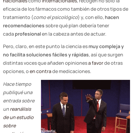
nacionales
como
internacionales
, recogen no sólo la
eficacia de los fármacos como también de otros tipos de
tratamiento (
como el psicológico
) y, con ello,
hacen
recomendaciones
sobre qué plan debería tener
cada
profesional
en la cabeza antes de actuar.
Pero, claro, en este punto la ciencia es
muy compleja y
no facilita soluciones fáciles y rápidas
, así que surgen
distintas voces que añaden opiniones
a favor
de otras
opciones, o
en contra
de medicaciones.
Hace tiempo
publiqué una
entrada sobre
un
reanálisis
de un estudio
sobre