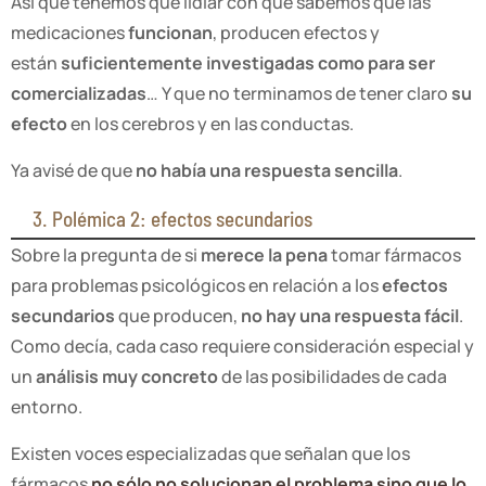
Así que tenemos que lidiar con que sabemos que las
medicaciones
funcionan
, producen efectos y
están
suficientemente investigadas como para ser
comercializadas
… Y que no terminamos de tener claro
su
efecto
en los cerebros y en las conductas.
Ya avisé de que
no había una respuesta sencilla
.
3. Polémica 2: efectos secundarios
Sobre la pregunta de si
merece la pena
tomar fármacos
para problemas psicológicos en relación a los
efectos
secundarios
que producen,
no hay una respuesta fácil
.
Como decía, cada caso requiere consideración especial y
un
análisis muy concreto
de las posibilidades de cada
entorno.
Existen voces especializadas que señalan que los
fármacos
no sólo no solucionan el problema sino que lo