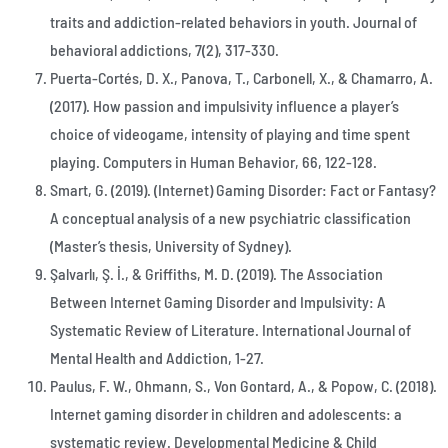
traits and addiction-related behaviors in youth. Journal of
behavioral addictions, 7(2), 317-330.
Puerta-Cortés, D. X., Panova, T., Carbonell, X., & Chamarro, A.
(2017). How passion and impulsivity influence a player’s
choice of videogame, intensity of playing and time spent
playing. Computers in Human Behavior, 66, 122-128.
Smart, G. (2019). (Internet) Gaming Disorder: Fact or Fantasy?
A conceptual analysis of a new psychiatric classification
(Master’s thesis, University of Sydney).
Şalvarlı, Ş. İ., & Griffiths, M. D. (2019). The Association
Between Internet Gaming Disorder and Impulsivity: A
Systematic Review of Literature. International Journal of
Mental Health and Addiction, 1-27.
Paulus, F. W., Ohmann, S., Von Gontard, A., & Popow, C. (2018).
Internet gaming disorder in children and adolescents: a
systematic review. Developmental Medicine & Child