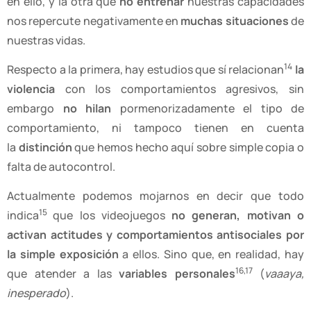
en ello, y la otra que
no entrenar
nuestras capacidades
nos repercute negativamente en
muchas situaciones
de
nuestras vidas.
14
Respecto a la primera, hay estudios que sí relacionan
la
violencia
con los comportamientos agresivos, sin
embargo
no hilan
pormenorizadamente el tipo de
comportamiento, ni tampoco tienen en cuenta
la
distinción
que hemos hecho aquí sobre simple copia o
falta de autocontrol.
Actualmente podemos mojarnos en decir que todo
15
indica
que los videojuegos
no generan, motivan o
activan
actitudes y comportamientos antisociales por
la simple exposición
a ellos. Sino que, en realidad, hay
16,17
que atender a las
variables personales
(
vaaaya,
inesperado
).