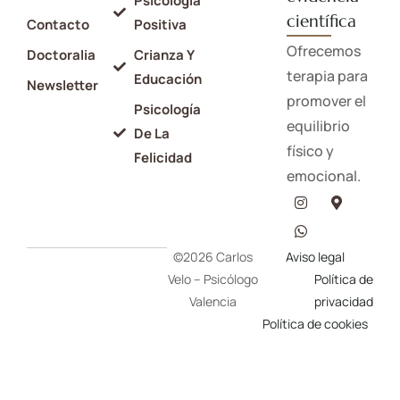
Psicología
científica
Contacto
Positiva
Ofrecemos
Doctoralia
Crianza Y
terapia para
Educación
Newsletter
promover el
Psicología
equilibrio
De La
físico y
Felicidad
emocional.
©2026 Carlos
Aviso legal
Velo – Psicólogo
Política de
Valencia
privacidad
Política de cookies