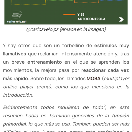
@carlosvelo.ps (enlace en la imagen)
Y hay otros que son un torbellino de
estímulos muy
llamativos
que reclaman intensamente atención y, tras
un
breve entrenamiento
en el que se aprenden los
movimientos, la mejora pasa por
reaccionar cada vez
más rápido
. Sobre todo, los llamados
MOBA
(
multiplayer
online player arena), como los que menciono en la
introducción
.
2
Evidentemente todos requieren de todo
, en este
resumen hablo en términos generales de la
función
primordial
, lo que más se usa. También pueden ser más
difíciles si uno juega con gente más profesional o