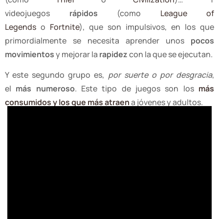
videojuegos
rápidos
(como
League of
Legends
o
Fortnite
), que son impulsivos, en los que
primordialmente se necesita aprender unos
pocos
movimientos
y mejorar la
rapidez
con la que se ejecutan.
Y este segundo grupo es,
por suerte o por desgracia
,
el
más numeroso
. Este tipo de juegos son los
más
consumidos y los que más atraen
a jóvenes y adultos.