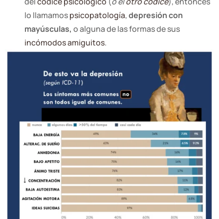
del
códice psicológico
(
o el
otro códice
), entonces
lo llamamos
psicopatología
,
depresión con
mayúsculas,
o alguna de las formas de sus
incómodos amiguitos
.