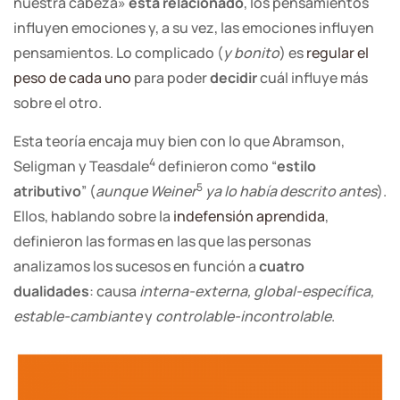
nuestra cabeza»
está relacionado
, los pensamientos
influyen emociones y, a su vez, las emociones influyen
pensamientos. Lo complicado (
y bonito
) es
regular el
peso de cada uno
para poder
decidir
cuál influye más
sobre el otro.
Esta teoría encaja muy bien con lo que Abramson,
4
Seligman y Teasdale
definieron como “
estilo
5
atributivo
” (
aunque Weiner
ya lo había descrito antes
).
Ellos, hablando sobre la
indefensión aprendida
,
definieron las formas en las que las personas
analizamos los sucesos en función a
cuatro
dualidades
: causa
interna-externa, global-específica,
estable-cambiante
y
controlable-incontrolable
.