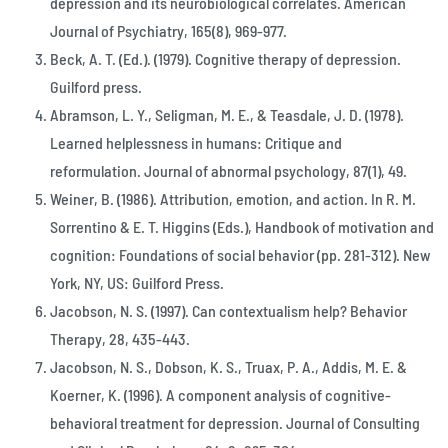
depression and its neurobiological correlates. American
Journal of Psychiatry, 165(8), 969-977.
Beck, A. T. (Ed.). (1979). Cognitive therapy of depression.
Guilford press.
Abramson, L. Y., Seligman, M. E., & Teasdale, J. D. (1978).
Learned helplessness in humans: Critique and
reformulation. Journal of abnormal psychology, 87(1), 49.
Weiner, B. (1986). Attribution, emotion, and action. In R. M.
Sorrentino & E. T. Higgins (Eds.), Handbook of motivation and
cognition: Foundations of social behavior (pp. 281-312). New
York, NY, US: Guilford Press.
Jacobson, N. S. (1997). Can contextualism help? Behavior
Therapy, 28, 435-443.
Jacobson, N. S., Dobson, K. S., Truax, P. A., Addis, M. E. &
Koerner, K. (1996). A component analysis of cognitive-
behavioral treatment for depression. Journal of Consulting