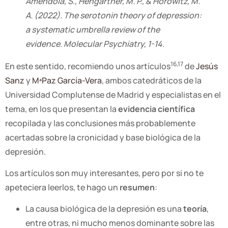
Amendola, S., Hengartner, M. P., & Horowitz, M.
A. (2022). The serotonin theory of depression:
a systematic umbrella review of the
evidence.
Molecular Psychiatry
, 1-14.
16,17
En este sentido, recomiendo unos artículos
de
Jesús
Sanz
y
MªPaz García-Vera
, ambos catedráticos de la
Universidad Complutense de Madrid y especialistas en el
tema, en los que presentan la
evidencia científica
recopilada y las conclusiones más probablemente
acertadas sobre la cronicidad y base biológica de la
depresión.
Los artículos son muy interesantes, pero por si no te
apeteciera leerlos, te hago un
resumen
:
La causa biológica de la depresión es una
teoría
,
entre otras, ni mucho menos dominante sobre las