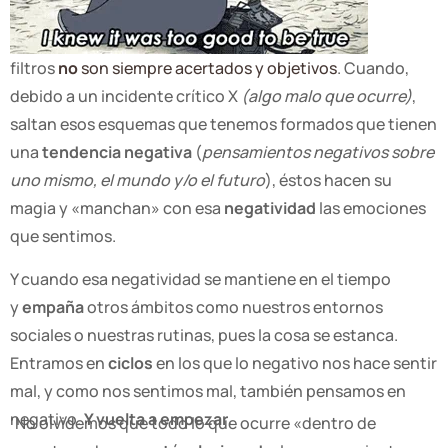
filtros
no
son siempre acertados y objetivos
. Cuando,
debido a un incidente crítico X
(algo malo que ocurre)
,
saltan esos esquemas que tenemos formados que tienen
una
tendencia negativa
(
pensamientos negativos sobre
uno mismo, el mundo y/o el futuro
), éstos hacen su
magia y «manchan» con esa
negatividad
las emociones
que sentimos.
Y cuando esa negatividad se mantiene en el tiempo
y
empaña
otros ámbitos como nuestros entornos
sociales o nuestras rutinas, pues la cosa se estanca.
Entramos en
ciclos
en los que lo negativo nos hace sentir
mal, y como nos sentimos mal, también pensamos en
negativo.
Y vuelta a empezar
.
No olvidemos que todo lo que ocurre «dentro de