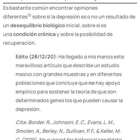
Es bastante común encontrar opiniones
15
diferentes
sobre si la depresión es o no un resultado de
un
desequilibrio biológico
inicial
, sobre si es
una
condición crónica
y sobre la
posibilidad de
recuperación
.
Edito (28/12/20)
: Ha llegado a mis manos este
maravilloso artículo que describe un estudio
masivo con grandes muestras y en diferentes
poblaciones que concluye que
no
hay apoyo
empírico para sostener la teoría de que son
determinados genes los que pueden causar la
depresión.
Cita: Border, R., Johnson, E. C., Evans, L. M.,
Smolen, A., Berley, N., Sullivan, P. F., & Keller, M.
C. (2019). No support for historical candidate