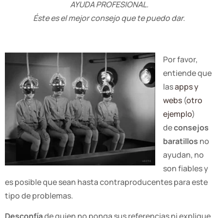
AYUDA PROFESIONAL.
Éste es el mejor consejo que te puedo dar.
Por favor,
entiende que
las
apps y
webs
(
otro
ejemplo
)
de
consejos
baratillos
no
ayudan, no
son fiables y
es posible que sean hasta contraproducentes para este
tipo de problemas.
Desconfía
de quien no ponga sus referencias ni explique