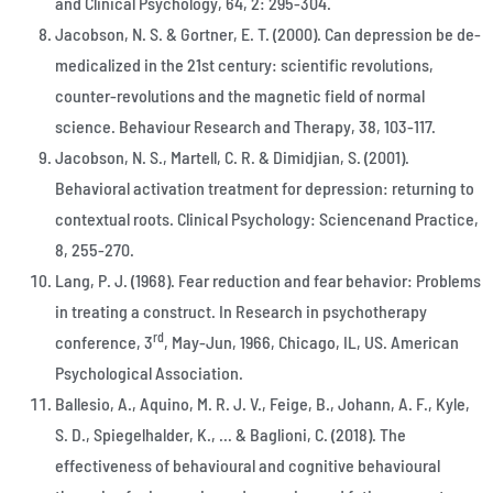
and Clinical Psychology, 64, 2: 295-304.
Jacobson, N. S. & Gortner, E. T. (2000). Can depression be de-
medicalized in the 21st century: scientific revolutions,
counter-revolutions and the magnetic field of normal
science. Behaviour Research and Therapy, 38, 103-117.
Jacobson, N. S., Martell, C. R. & Dimidjian, S. (2001).
Behavioral activation treatment for depression: returning to
contextual roots. Clinical Psychology: Sciencenand Practice,
8, 255-270.
Lang, P. J. (1968). Fear reduction and fear behavior: Problems
in treating a construct. In Research in psychotherapy
rd
conference, 3
, May-Jun, 1966, Chicago, IL, US. American
Psychological Association.
Ballesio, A., Aquino, M. R. J. V., Feige, B., Johann, A. F., Kyle,
S. D., Spiegelhalder, K., … & Baglioni, C. (2018). The
effectiveness of behavioural and cognitive behavioural