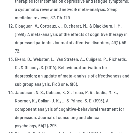
therapies for insomnia on depressive and fatigue symptoms:
a systematic review and network meta-analysis. Sleep
medicine reviews, 37, 114-129.
Gloaguen, V., Cottraux, J., Cucherat, M., & Blackburn, I. M.
(1998). A meta-analysis of the effects of cognitive therapy in
depressed patients. Journal of affective disorders, 49(1), 59-
72.
Ekers, D., Webster, L., Van Straten, A., Cuijpers, P., Richards,
D., & Gilbody, S. (2014). Behavioural activation for
depression; an update of meta-analysis of effectiveness and
sub group analysis. PloS one, 9(6).
Jacobson, N. S., Dobson, K. S., Truax, P. A., Addis, M. E.,
Koerner, K., Gollan, J. K., … & Prince, S. E. (1996). A
component analysis of cognitive-behavioral treatment for
depression. Journal of consulting and clinical
psychology, 64(2), 295.