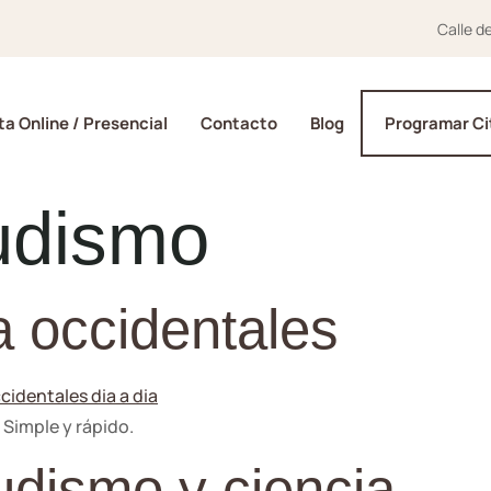
Calle d
a Online / Presencial
Contacto
Blog
Programar Ci
udismo
a occidentales
 Simple y rápido.
udismo y ciencia