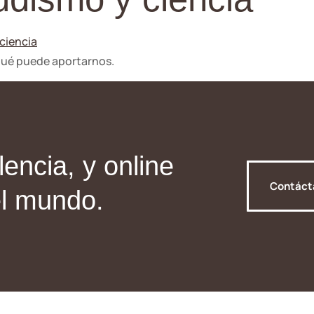
 qué puede aportarnos.
encia, y online
Contác
el mundo.