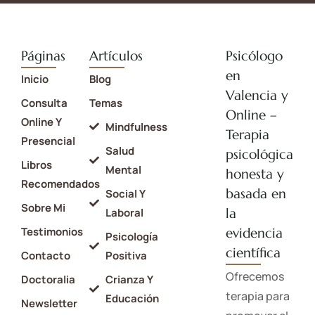
Páginas
Artículos
Psicólogo
en
Inicio
Blog
Valencia y
Consulta
Temas
Online –
Online Y
Mindfulness
Terapia
Presencial
Salud
psicológica
Libros
Mental
honesta y
Recomendados
basada en
Social Y
Sobre Mi
la
Laboral
Testimonios
evidencia
Psicología
científica
Contacto
Positiva
Ofrecemos
Doctoralia
Crianza Y
terapia para
Educación
Newsletter