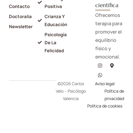
científica
Contacto
Positiva
Ofrecemos
Doctoralia
Crianza Y
terapia para
Educación
Newsletter
promover el
Psicología
equilibrio
De La
físico y
Felicidad
emocional.
©2026 Carlos
Aviso legal
Velo – Psicólogo
Política de
Valencia
privacidad
Política de cookies