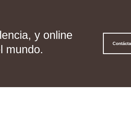
encia, y online
Contáct
el mundo.