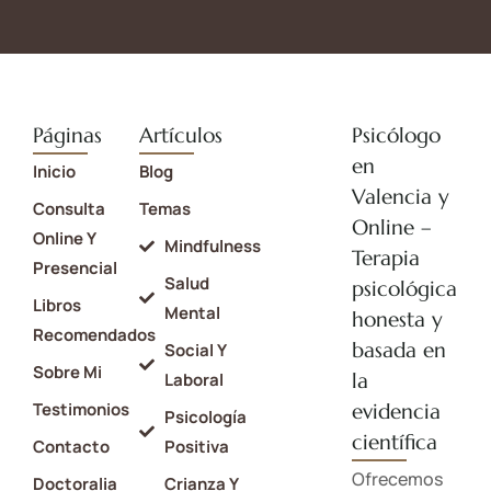
Páginas
Artículos
Psicólogo
en
Inicio
Blog
Valencia y
Consulta
Temas
Online –
Online Y
Mindfulness
Terapia
Presencial
Salud
psicológica
Libros
Mental
honesta y
Recomendados
basada en
Social Y
Sobre Mi
la
Laboral
Testimonios
evidencia
Psicología
científica
Contacto
Positiva
Ofrecemos
Doctoralia
Crianza Y