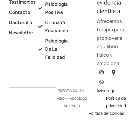
Testimonios
evidencia
Psicología
científica
Contacto
Positiva
Ofrecemos
Doctoralia
Crianza Y
terapia para
Educación
Newsletter
promover el
Psicología
equilibrio
De La
físico y
Felicidad
emocional.
©2026 Carlos
Aviso legal
Velo – Psicólogo
Política de
Valencia
privacidad
Política de cookies