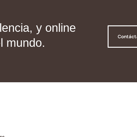
encia, y online
Contác
el mundo.
ss