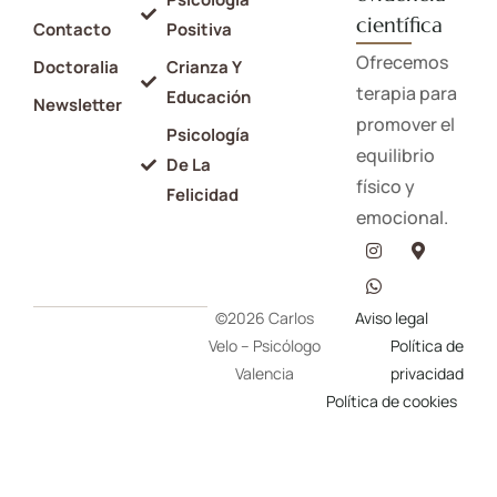
científica
Contacto
Positiva
Ofrecemos
Doctoralia
Crianza Y
terapia para
Educación
Newsletter
promover el
Psicología
equilibrio
De La
físico y
Felicidad
emocional.
©2026 Carlos
Aviso legal
Velo – Psicólogo
Política de
Valencia
privacidad
Política de cookies