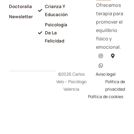
Ofrecemos
Doctoralia
Crianza Y
terapia para
Educación
Newsletter
promover el
Psicología
equilibrio
De La
físico y
Felicidad
emocional.
©2026 Carlos
Aviso legal
Velo – Psicólogo
Política de
Valencia
privacidad
Política de cookies