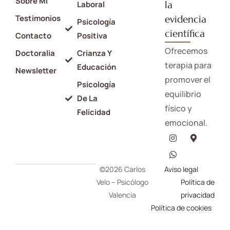
Sobre Mi
la
Laboral
Testimonios
evidencia
Psicología
científica
Contacto
Positiva
Ofrecemos
Doctoralia
Crianza Y
terapia para
Educación
Newsletter
promover el
Psicología
equilibrio
De La
físico y
Felicidad
emocional.
©2026 Carlos
Aviso legal
Velo – Psicólogo
Política de
Valencia
privacidad
Política de cookies