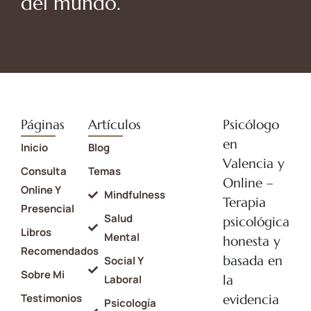
del mundo.
Páginas
Artículos
Psicólogo
en
Inicio
Blog
Valencia y
Consulta
Temas
Online –
Online Y
Mindfulness
Terapia
Presencial
Salud
psicológica
Libros
Mental
honesta y
Recomendados
basada en
Social Y
Sobre Mi
la
Laboral
Testimonios
evidencia
Psicología