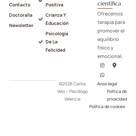
científica
Contacto
Positiva
Ofrecemos
Doctoralia
Crianza Y
terapia para
Educación
Newsletter
promover el
Psicología
equilibrio
De La
físico y
Felicidad
emocional.
©2026 Carlos
Aviso legal
Velo – Psicólogo
Política de
Valencia
privacidad
Política de cookies