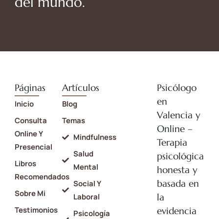
del mundo.
Páginas
Artículos
Psicólogo
en
Inicio
Blog
Valencia y
Consulta
Temas
Online –
Online Y
Mindfulness
Terapia
Presencial
Salud
psicológica
Libros
Mental
honesta y
Recomendados
basada en
Social Y
Sobre Mi
la
Laboral
Testimonios
evidencia
Psicología