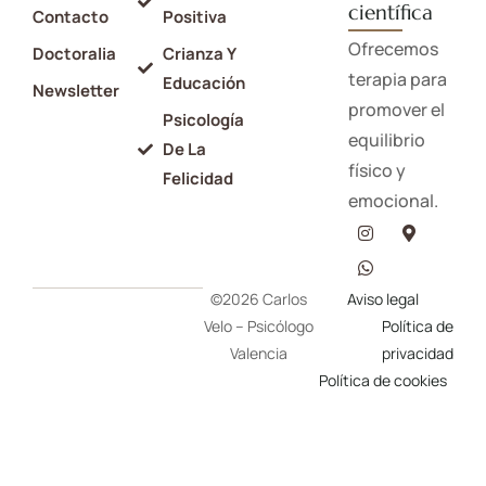
científica
Contacto
Positiva
Ofrecemos
Doctoralia
Crianza Y
terapia para
Educación
Newsletter
promover el
Psicología
equilibrio
De La
físico y
Felicidad
emocional.
©2026 Carlos
Aviso legal
Velo – Psicólogo
Política de
Valencia
privacidad
Política de cookies