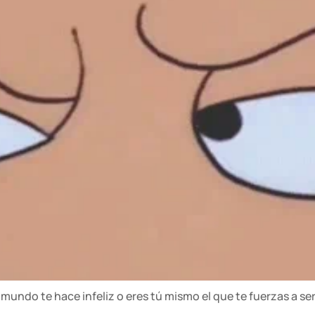
 mundo te hace infeliz o eres tú mismo el que te fuerzas a se