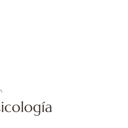
n.
icología