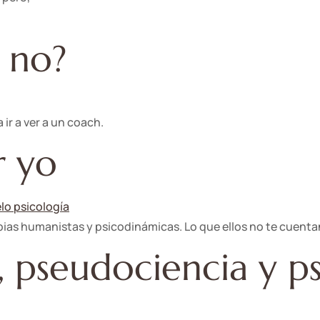
o no?
ir a ver a un coach.
r yo
apias humanistas y psicodinámicas. Lo que ellos no te cuenta
, pseudociencia y ps