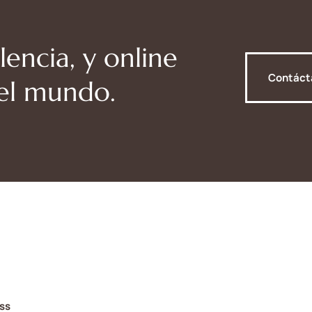
lencia, y online
Contác
del mundo.
ss