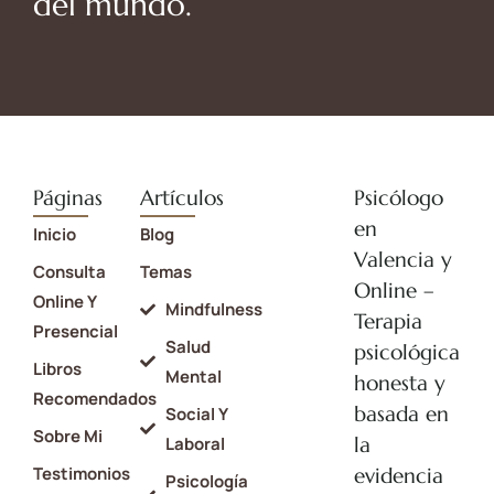
del mundo.
Páginas
Artículos
Psicólogo
en
Inicio
Blog
Valencia y
Consulta
Temas
Online –
Online Y
Mindfulness
Terapia
Presencial
Salud
psicológica
Libros
Mental
honesta y
Recomendados
basada en
Social Y
Sobre Mi
la
Laboral
Testimonios
evidencia
Psicología