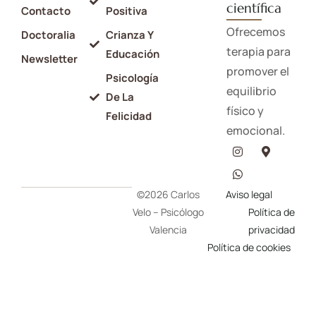
científica
Contacto
Positiva
Ofrecemos
Doctoralia
Crianza Y
terapia para
Educación
Newsletter
promover el
Psicología
equilibrio
De La
físico y
Felicidad
emocional.
©2026 Carlos
Aviso legal
Velo – Psicólogo
Política de
Valencia
privacidad
Política de cookies