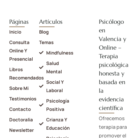
Páginas
Artículos
Psicólogo
en
Inicio
Blog
Valencia y
Consulta
Temas
Online –
Online Y
Mindfulness
Terapia
Presencial
Salud
psicológica
Libros
Mental
honesta y
Recomendados
basada en
Social Y
Sobre Mi
la
Laboral
Testimonios
evidencia
Psicología
científica
Contacto
Positiva
Ofrecemos
Doctoralia
Crianza Y
terapia para
Educación
Newsletter
promover el