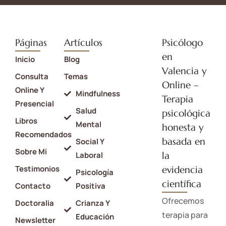
Páginas
Artículos
Psicólogo
en
Inicio
Blog
Valencia y
Consulta
Temas
Online –
Online Y
Mindfulness
Terapia
Presencial
Salud
psicológica
Libros
Mental
honesta y
Recomendados
basada en
Social Y
Sobre Mi
la
Laboral
Testimonios
evidencia
Psicología
científica
Contacto
Positiva
Ofrecemos
Doctoralia
Crianza Y
terapia para
Educación
Newsletter