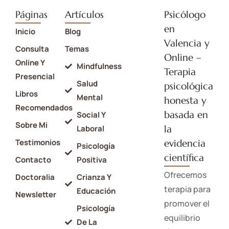
Páginas
Artículos
Psicólogo
en
Inicio
Blog
Valencia y
Consulta
Temas
Online –
Online Y
Mindfulness
Terapia
Presencial
Salud
psicológica
Libros
Mental
honesta y
Recomendados
basada en
Social Y
Sobre Mi
la
Laboral
Testimonios
evidencia
Psicología
científica
Contacto
Positiva
Ofrecemos
Doctoralia
Crianza Y
terapia para
Educación
Newsletter
promover el
Psicología
equilibrio
De La