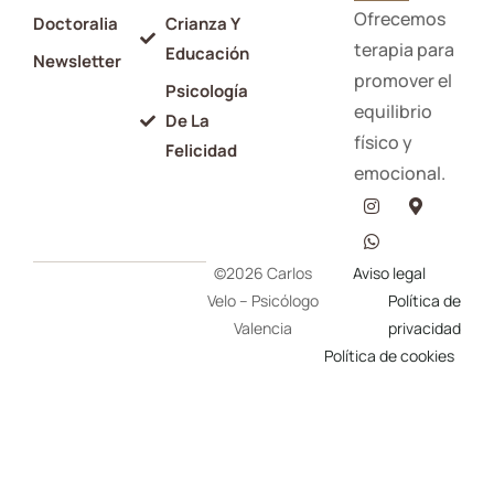
Ofrecemos
Doctoralia
Crianza Y
terapia para
Educación
Newsletter
promover el
Psicología
equilibrio
De La
físico y
Felicidad
emocional.
©2026 Carlos
Aviso legal
Velo – Psicólogo
Política de
Valencia
privacidad
Política de cookies